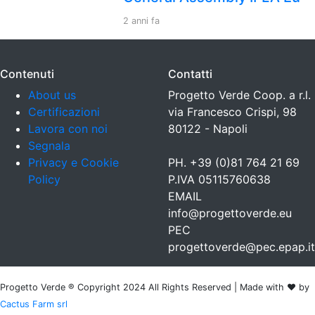
2 anni fa
Contenuti
Contatti
About us
Progetto Verde Coop. a r.l.
Certificazioni
via Francesco Crispi, 98
Lavora con noi
80122 - Napoli
Segnala
Privacy e Cookie
PH. +39 (0)81 764 21 69
Policy
P.IVA 05115760638
EMAIL
info@progettoverde.eu
PEC
progettoverde@pec.epap.it
Progetto Verde ® Copyright 2024 All Rights Reserved | Made with ❤ by
Cactus Farm srl