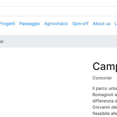
 Progetti
Paesaggio
Agrivoltaico
Spin-off
About us
L
so
Cam
Concorso
Il parco urb
Romagnoli av
differenzia 
Giovanni dei
flessibile a