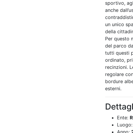
sportivo, agl
anche dall’u
contraddist
un unico spaz
della cittad
Per questo m
del parco da
tutti questi
ordinato, pri
recinzioni. 
regolare con 
bordure albe
esterni.
Dettagl
Ente:
R
Luogo:
Anno: