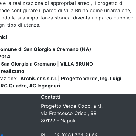
e la realizzazione di appropriati arredi, il progetto di
tende configurare il parco di Villa Bruno come un’area che,
ndo la sua importanza storica, diventa un parco pubblico
ni tipo di utenza.
nici
omune di San Giorgio a Cremano (NA)
2014
:
San Giorgio a Cremano | VILLA BRUNO
:
realizzato
tazione:
ArchiCons s.r.l. | Progetto Verde, Ing. Luigi
 RC Quadro, AC Ingegneri
Contatti
Progetto Verde Coop. a r.l.
via Francesco Crispi, 98
80122 - Napoli
cy
PH. +39 (0)81 764 21 69