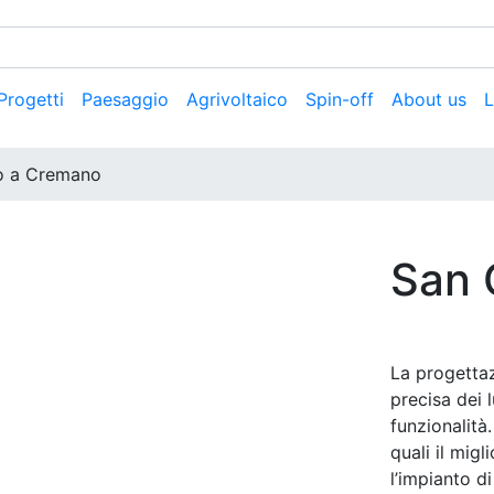
 Progetti
Paesaggio
Agrivoltaico
Spin-off
About us
L
o a Cremano
San 
La progettaz
precisa dei 
funzionalità
quali il mig
l’impianto d