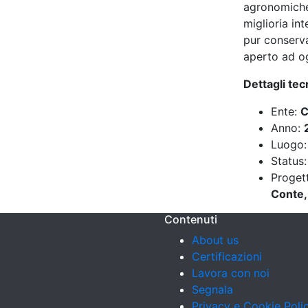
agronomiche 
miglioria in
pur conserva
aperto ad og
Dettagli tec
Ente:
C
Anno:
Luogo
Status
Proget
Conte,
Contenuti
About us
Certificazioni
Lavora con noi
Segnala
Privacy e Cookie Poli